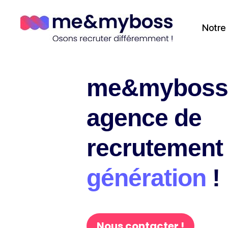
Notre
me&myboss,
agence de
recrutemen
génération
!