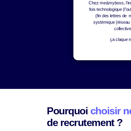
Chez me&myboss, l’inn
fois technologique (l’ou
(fin des lettres de 
systémique (réseau e
collectiv
ça claque 
Pourquoi
choisir 
de recrutement ?