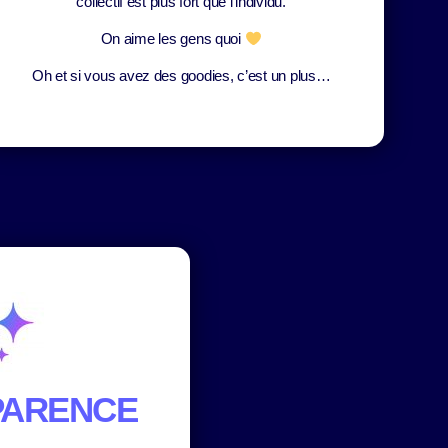
collectif est plus fort que l’individu.
On aime les gens quoi
Oh et si vous avez des goodies, c’est un plus…
PARENCE