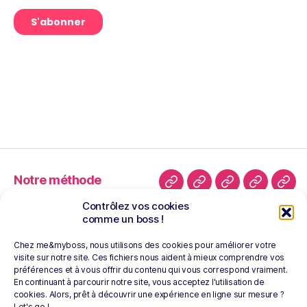
Notre méthode
Nos offres d’emploi
Contrôlez vos cookies
Notre programme
comme un boss !
d’accompagnement
candidat
Chez me&myboss, nous utilisons des cookies pour améliorer votre
visite sur notre site. Ces fichiers nous aident à mieux comprendre vos
Nos conférences &
préférences et à vous offrir du contenu qui vous correspond vraiment.
ateliers
En continuant à parcourir notre site, vous acceptez l'utilisation de
cookies. Alors, prêt à découvrir une expérience en ligne sur mesure ?
Nos recruteurs
Let's go !