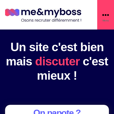
Menu
Un site c'est bien
mais
discuter
c'est
mieux !
On papote ?