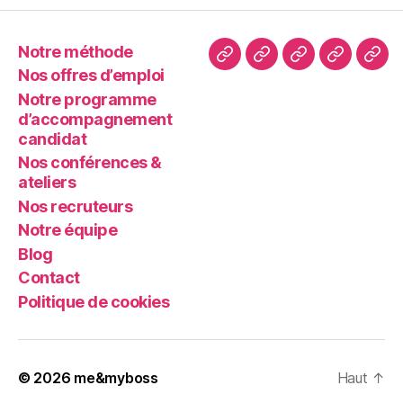
Notre méthode
Notre
Nos
notre
Nos
Blo
Nos offres d’emploi
méthode
offres
accompagnem
conféren
Notre programme
d’emploi
candidat
&
d’accompagnement
ateliers
candidat
Nos conférences &
ateliers
Nos recruteurs
Notre équipe
Blog
Contact
Politique de cookies
© 2026
me&myboss
Haut
↑