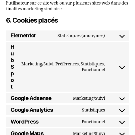
l’utilisateur sur ce site web ou sur plusieurs sites web dans des
finalités marketing similaires.
6. Cookies placés
Elementor
Statistiques (anonymes)
Consent
to
H
service
u
elementor
b
Marketing/Suivi, Préférences, Statistiques,
S
Consent
Fonctionnel
p
to
o
service
t
hubspot
Google Adsense
Marketing/Suivi
Consent
to
Google Analytics
Statistiques
Consent
service
to
WordPress
Fonctionnel
google-
Consent
service
adsense
to
Google Maps
Marketing/Suivi
google-