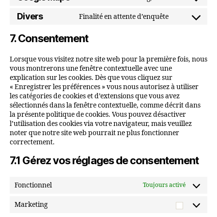
Consent
service
analytics
to
Divers
Finalité en attente d’enquête
wordpress
Consent
service
to
google-
7. Consentement
service
maps
divers
Lorsque vous visitez notre site web pour la première fois, nous
vous montrerons une fenêtre contextuelle avec une
explication sur les cookies. Dès que vous cliquez sur
« Enregistrer les préférences » vous nous autorisez à utiliser
les catégories de cookies et d’extensions que vous avez
sélectionnés dans la fenêtre contextuelle, comme décrit dans
la présente politique de cookies. Vous pouvez désactiver
l’utilisation des cookies via votre navigateur, mais veuillez
noter que notre site web pourrait ne plus fonctionner
correctement.
7.1 Gérez vos réglages de consentement
Fonctionnel
Toujours activé
Marketing
Marketi